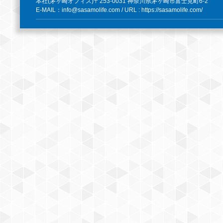
本社(茅ヶ崎オフィス)〒253-0031 神奈川県茅ヶ崎市富士見町6-2
E-MAIL：info@sasamolife.com / URL : https://sasamolife.com/