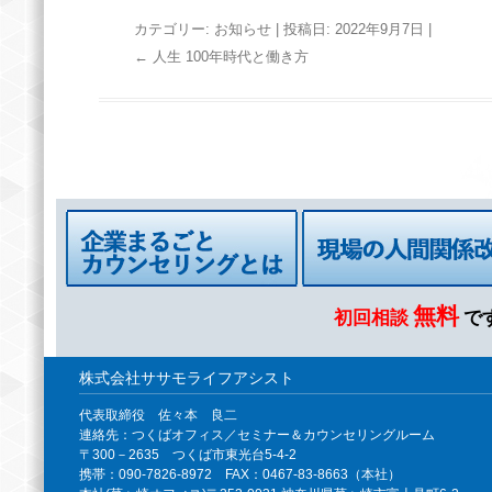
カテゴリー:
お知らせ
| 投稿日:
2022年9月7日
|
投稿ナビゲーション
←
人生 100年時代と働き方
無料
初回相談
で
株式会社ササモライフアシスト
代表取締役 佐々本 良二
連絡先：つくばオフィス／セミナー＆カウンセリングルーム
〒300－2635 つくば市東光台5-4-2
携帯：090-7826-8972 FAX：0467-83-8663（本社）